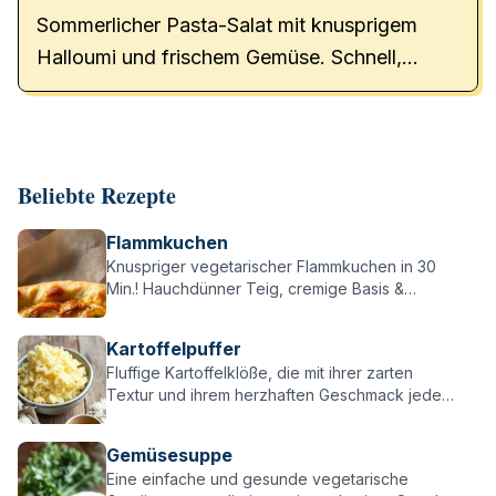
Sommerlicher Pasta-Salat mit knusprigem
Halloumi und frischem Gemüse. Schnell,
einfach und unwiderstehlich!
Beliebte Rezepte
Flammkuchen
Knuspriger vegetarischer Flammkuchen in 30
Min.! Hauchdünner Teig, cremige Basis &
würzige Zwiebeln – einfach, lecker & perfekt für
alle Flammkuchen-Fans!
Kartoffelpuffer
Fluffige Kartoffelklöße, die mit ihrer zarten
Textur und ihrem herzhaften Geschmack jeden
überzeugen – perfekt zu Braten, Pilzen oder
einfach pur!
Gemüsesuppe
Eine einfache und gesunde vegetarische