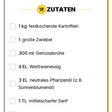
ZUTATEN
1
kg
festkochende Kartoffeln
1
große Zwiebel
300
ml
Gemüsebrühe
4
EL
Weißweinessig
3
EL
neutrales Pflanzenöl (z.B.
Sonnenblumenöl)
1
TL
mittelscharfer Senf