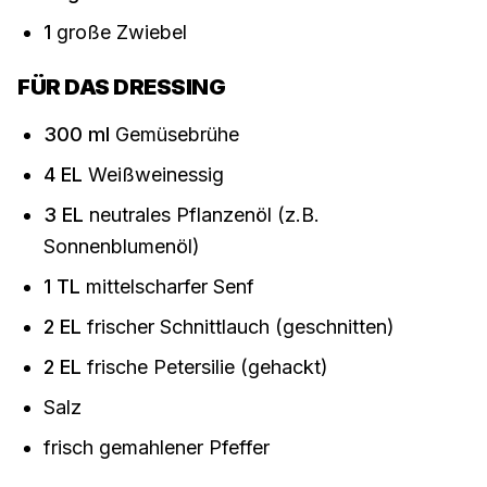
1
große Zwiebel
FÜR DAS DRESSING
300
ml
Gemüsebrühe
4
EL
Weißweinessig
3
EL
neutrales Pflanzenöl (z.B.
Sonnenblumenöl)
1
TL
mittelscharfer Senf
2
EL
frischer Schnittlauch (geschnitten)
2
EL
frische Petersilie (gehackt)
Salz
frisch gemahlener Pfeffer