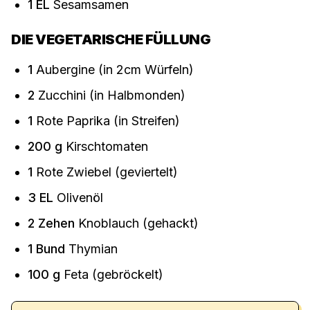
1
EL
Sesamsamen
DIE VEGETARISCHE FÜLLUNG
1
Aubergine (in 2cm Würfeln)
2
Zucchini (in Halbmonden)
1
Rote Paprika (in Streifen)
200
g
Kirschtomaten
1
Rote Zwiebel (geviertelt)
3
EL
Olivenöl
2
Zehen
Knoblauch (gehackt)
1
Bund
Thymian
100
g
Feta (gebröckelt)