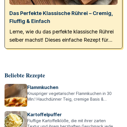
Das Perfekte Klassische Rührei – Cremig,
Fluffig & Einfach
Lerne, wie du das perfekte klassische Rührei
selber machst! Dieses einfache Rezept für
cremiges, fluffiges Rührei gelingt garantiert.
Beliebte Rezepte
Flammkuchen
Knuspriger vegetarischer Flammkuchen in 30
Min.! Hauchdünner Teig, cremige Basis &
würzige Zwiebeln – einfach, lecker & perfekt für
alle Flammkuchen-Fans!
Kartoffelpuffer
Fluffige Kartoffelklöße, die mit ihrer zarten
Textur und ihrem herzhaften Geschmack jeden