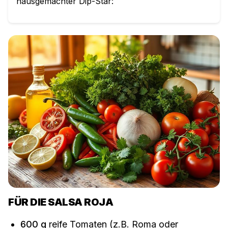
hausgemachter Dip-Star
:
FÜR DIE SALSA ROJA
600
g
reife Tomaten (z.B. Roma oder