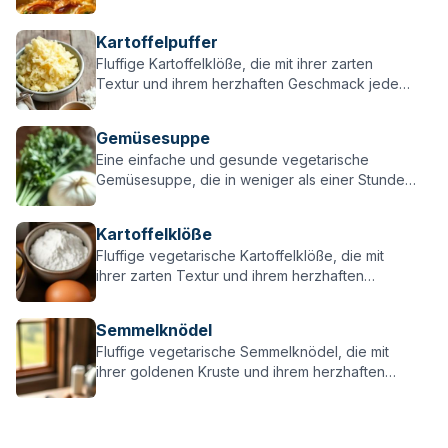
würzige Zwiebeln – einfach, lecker & perfekt für
alle Flammkuchen-Fans!
Kartoffelpuffer
Fluffige Kartoffelklöße, die mit ihrer zarten
Textur und ihrem herzhaften Geschmack jeden
überzeugen – perfekt zu Braten, Pilzen oder
einfach pur!
Gemüsesuppe
Eine einfache und gesunde vegetarische
Gemüsesuppe, die in weniger als einer Stunde
zubereitet ist – perfekt für kalte Tage oder als
schnelle Mahlzeit!
Kartoffelklöße
Fluffige vegetarische Kartoffelklöße, die mit
ihrer zarten Textur und ihrem herzhaften
Geschmack jeden überzeugen – perfekt zu
vegetarischen Gerichten!
Semmelknödel
Fluffige vegetarische Semmelknödel, die mit
ihrer goldenen Kruste und ihrem herzhaften
Geschmack jeden überzeugen – perfekt zu
vegetarischen Gerichten!