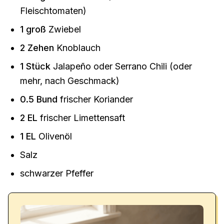
Fleischtomaten)
1
groß
Zwiebel
2
Zehen
Knoblauch
1
Stück
Jalapeño oder Serrano Chili (oder
mehr, nach Geschmack)
0.5
Bund
frischer Koriander
2
EL
frischer Limettensaft
1
EL
Olivenöl
Salz
schwarzer Pfeffer