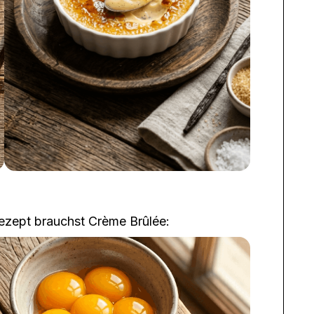
 Rezept brauchst
Crème Brûlée
: