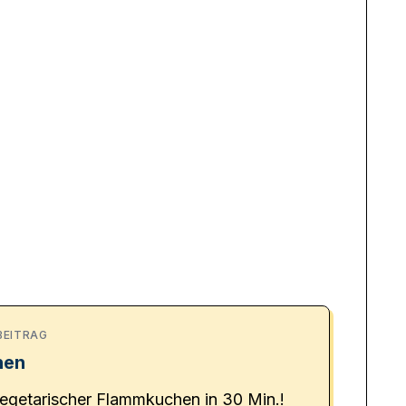
BEITRAG
hen
egetarischer Flammkuchen in 30 Min.!