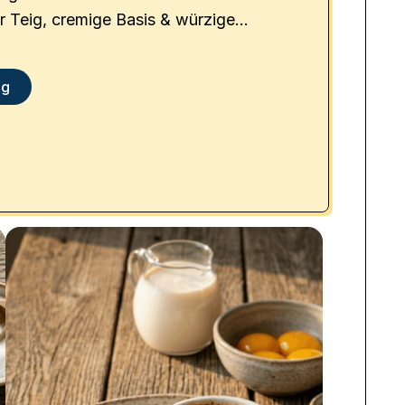
 Teig, cremige Basis & würzige
nfach, lecker & perfekt für alle
n-Fans!
ag