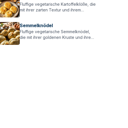
Fluffige vegetarische Kartoffelklöße, die
mit ihrer zarten Textur und ihrem
herzhaften Geschmack jeden
überzeugen – perfekt zu vegetarischen
Semmelknödel
Gerichten!
Fluffige vegetarische Semmelknödel,
die mit ihrer goldenen Kruste und ihrem
herzhaften Geschmack jeden
überzeugen – perfekt zu vegetarischen
Gerichten!