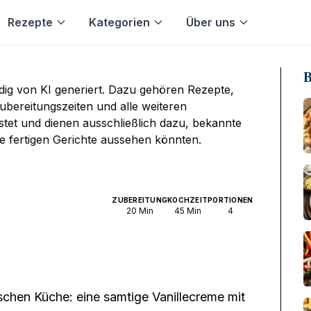
Rezepte
Kategorien
Über uns
B
ndig von KI generiert. Dazu gehören Rezepte,
bereitungszeiten und alle weiteren
stet und dienen ausschließlich dazu, bekannte
ie fertigen Gerichte aussehen könnten.
ZUBEREITUNG
KOCHZEIT
PORTIONEN
20
Min
45
Min
4
ischen Küche: eine samtige Vanillecreme mit