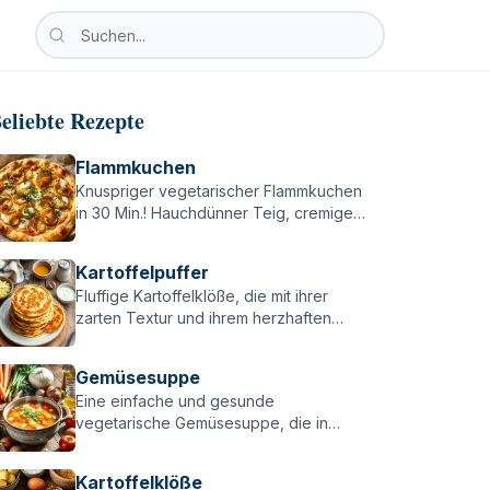
Nach vegetarischen Rezepten suchen
Suche nach vegetarischen Rezepten, Zutaten oder Ka
eliebte Rezepte
Flammkuchen
Knuspriger vegetarischer Flammkuchen
in 30 Min.! Hauchdünner Teig, cremige
Basis & würzige Zwiebeln – einfach,
lecker & perfekt für alle Flammkuchen-
Kartoffelpuffer
Fans!
Fluffige Kartoffelklöße, die mit ihrer
zarten Textur und ihrem herzhaften
Geschmack jeden überzeugen –
perfekt zu Braten, Pilzen oder einfach
Gemüsesuppe
pur!
Eine einfache und gesunde
vegetarische Gemüsesuppe, die in
weniger als einer Stunde zubereitet ist –
perfekt für kalte Tage oder als schnelle
Kartoffelklöße
Mahlzeit!