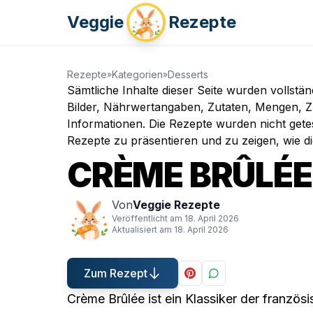
Veggie
Rezepte
Rezepte
Kategorien
Desserts
»
»
Sämtliche Inhalte dieser Seite wurden vollstä
Bilder, Nährwertangaben, Zutaten, Mengen, Zu
Informationen. Die Rezepte wurden nicht gete
Rezepte zu präsentieren und zu zeigen, wie d
CRÈME BRÛLÉE
Von
Veggie Rezepte
Veröffentlicht am
18. April 2026
Aktualisiert am
18. April 2026
Zum Rezept
Crème Brûlée ist ein Klassiker der französ