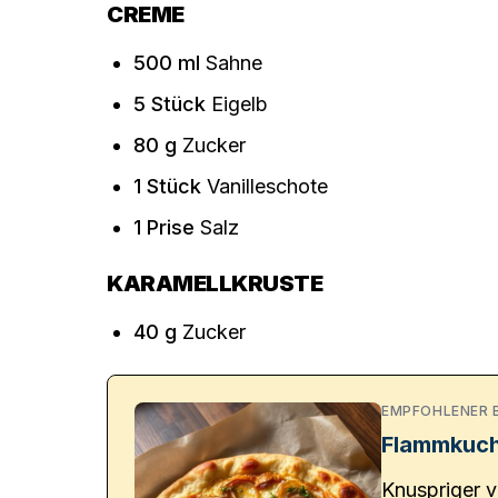
CREME
500
ml
Sahne
5
Stück
Eigelb
80
g
Zucker
1
Stück
Vanilleschote
1
Prise
Salz
KARAMELLKRUSTE
40
g
Zucker
EMPFOHLENER 
Flammkuc
Knuspriger v