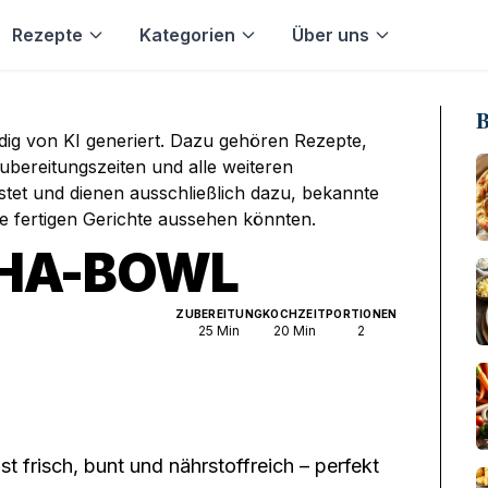
Rezepte
Kategorien
Über uns
B
ndig von KI generiert. Dazu gehören Rezepte,
bereitungszeiten und alle weiteren
stet und dienen ausschließlich dazu, bekannte
ie fertigen Gerichte aussehen könnten.
HA-BOWL
ZUBEREITUNG
KOCHZEIT
PORTIONEN
25
Min
20
Min
2
 frisch, bunt und nährstoffreich – perfekt