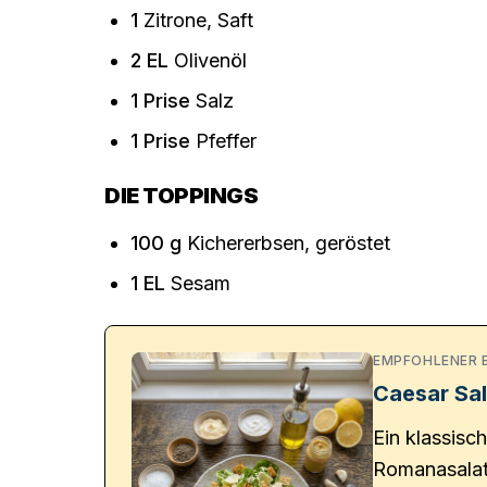
1
Zitrone, Saft
2
EL
Olivenöl
1
Prise
Salz
1
Prise
Pfeffer
DIE TOPPINGS
100
g
Kichererbsen, geröstet
1
EL
Sesam
EMPFOHLENER 
Caesar Sal
Ein klassisc
Romanasalat