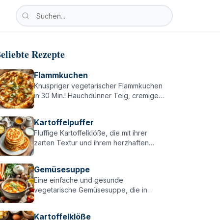
Nach vegetarischen Rezepten suchen
Suche nach vegetarischen Rezepten, Zutaten oder Ka
eliebte Rezepte
Flammkuchen
Knuspriger vegetarischer Flammkuchen
in 30 Min.! Hauchdünner Teig, cremige
Basis & würzige Zwiebeln – einfach,
lecker & perfekt für alle Flammkuchen-
Kartoffelpuffer
Fans!
Fluffige Kartoffelklöße, die mit ihrer
zarten Textur und ihrem herzhaften
Geschmack jeden überzeugen –
perfekt zu Braten, Pilzen oder einfach
Gemüsesuppe
pur!
Eine einfache und gesunde
vegetarische Gemüsesuppe, die in
weniger als einer Stunde zubereitet ist –
perfekt für kalte Tage oder als schnelle
Kartoffelklöße
Mahlzeit!