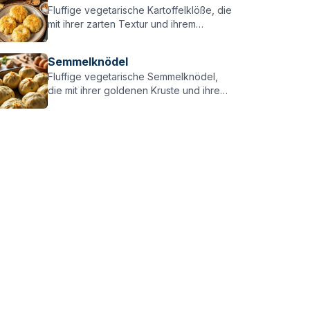
Fluffige vegetarische Kartoffelklöße, die
mit ihrer zarten Textur und ihrem
herzhaften Geschmack jeden
überzeugen – perfekt zu vegetarischen
Semmelknödel
Gerichten!
Fluffige vegetarische Semmelknödel,
die mit ihrer goldenen Kruste und ihrem
herzhaften Geschmack jeden
überzeugen – perfekt zu vegetarischen
Gerichten!