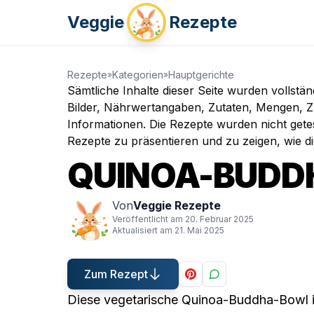
Veggie
Rezepte
Rezepte
Kategorien
Hauptgerichte
»
»
Sämtliche Inhalte dieser Seite wurden vollstä
Bilder, Nährwertangaben, Zutaten, Mengen, Zu
Informationen. Die Rezepte wurden nicht gete
Rezepte zu präsentieren und zu zeigen, wie d
QUINOA-BUDD
Von
Veggie Rezepte
Veröffentlicht am
20. Februar 2025
Aktualisiert am
21. Mai 2025
Zum Rezept
Diese vegetarische Quinoa-Buddha-Bowl ist