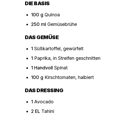
DIE BASIS
100
g
Quinoa
250
ml
Gemüsebrühe
DAS GEMÜSE
1
Süßkartoffel, gewürfelt
1
Paprika, in Streifen geschnitten
1
Handvoll
Spinat
100
g
Kirschtomaten, halbiert
DAS DRESSING
1
Avocado
2
EL
Tahini