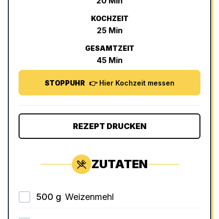
20
Min
KOCHZEIT
25
Min
GESAMTZEIT
45
Min
STOPPUHR
👉 Hier Kochzeit messen
REZEPT DRUCKEN
ZUTATEN
500
g
Weizenmehl