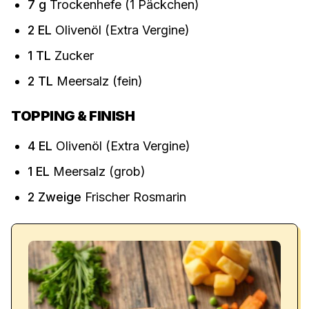
7
g
Trockenhefe (1 Päckchen)
2
EL
Olivenöl (Extra Vergine)
1
TL
Zucker
2
TL
Meersalz (fein)
TOPPING & FINISH
4
EL
Olivenöl (Extra Vergine)
1
EL
Meersalz (grob)
2
Zweige
Frischer Rosmarin