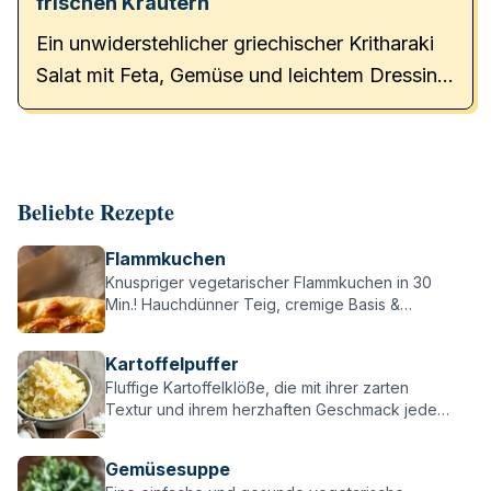
frischen Kräutern
Ein unwiderstehlicher griechischer Kritharaki
Salat mit Feta, Gemüse und leichtem Dressing.
Perfekt für Grillabende!
Beliebte Rezepte
Flammkuchen
Knuspriger vegetarischer Flammkuchen in 30
Min.! Hauchdünner Teig, cremige Basis &
würzige Zwiebeln – einfach, lecker & perfekt für
alle Flammkuchen-Fans!
Kartoffelpuffer
Fluffige Kartoffelklöße, die mit ihrer zarten
Textur und ihrem herzhaften Geschmack jeden
überzeugen – perfekt zu Braten, Pilzen oder
einfach pur!
Gemüsesuppe