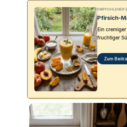
EMPFOHLENER 
Pfirsich-
Ein cremiger
fruchtiger S
ein leichtes
Snack.
Zum Beitr