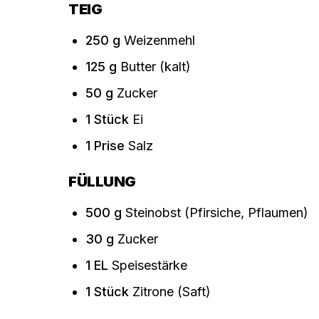
TEIG
250
g
Weizenmehl
125
g
Butter (kalt)
50
g
Zucker
1
Stück
Ei
1
Prise
Salz
FÜLLUNG
500
g
Steinobst (Pfirsiche, Pflaumen)
30
g
Zucker
1
EL
Speisestärke
1
Stück
Zitrone (Saft)