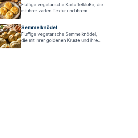
Fluffige vegetarische Kartoffelklöße, die
mit ihrer zarten Textur und ihrem
herzhaften Geschmack jeden
überzeugen – perfekt zu vegetarischen
Semmelknödel
Gerichten!
Fluffige vegetarische Semmelknödel,
die mit ihrer goldenen Kruste und ihrem
herzhaften Geschmack jeden
überzeugen – perfekt zu vegetarischen
Gerichten!