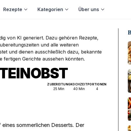
Rezepte
Kategorien
Über uns
B
ndig von KI generiert. Dazu gehören Rezepte,
bereitungszeiten und alle weiteren
stet und dienen ausschließlich dazu, bekannte
ie fertigen Gerichte aussehen könnten.
STEINOBST
ZUBEREITUNG
KOCHZEIT
PORTIONEN
25
Min
40
Min
4
iff eines sommerlichen Desserts. Der