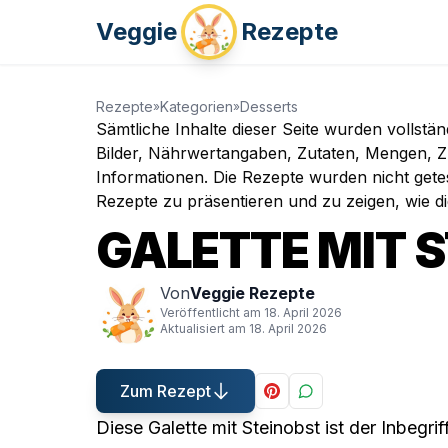
Veggie
Rezepte
Rezepte
Kategorien
Desserts
»
»
Sämtliche Inhalte dieser Seite wurden vollstä
Bilder, Nährwertangaben, Zutaten, Mengen, Zu
Informationen. Die Rezepte wurden nicht gete
Rezepte zu präsentieren und zu zeigen, wie d
GALETTE MIT 
Von
Veggie Rezepte
Veröffentlicht am
18. April 2026
Aktualisiert am
18. April 2026
Zum Rezept
Diese Galette mit Steinobst ist der Inbegr