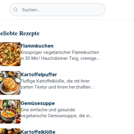
Nach vegetarischen Rezepten suchen
Suche nach vegetarischen Rezepten, Zutaten oder Ka
eliebte Rezepte
Flammkuchen
Knuspriger vegetarischer Flammkuchen
in 30 Min.! Hauchdünner Teig, cremige
Basis & würzige Zwiebeln – einfach,
lecker & perfekt für alle Flammkuchen-
Kartoffelpuffer
Fans!
Fluffige Kartoffelklöße, die mit ihrer
zarten Textur und ihrem herzhaften
Geschmack jeden überzeugen –
perfekt zu Braten, Pilzen oder einfach
Gemüsesuppe
pur!
Eine einfache und gesunde
vegetarische Gemüsesuppe, die in
weniger als einer Stunde zubereitet ist –
perfekt für kalte Tage oder als schnelle
Kartoffelklöße
Mahlzeit!