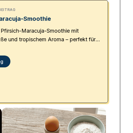
BEITRAG
Maracuja-Smoothie
 Pfirsich-Maracuja-Smoothie mit
üße und tropischem Aroma – perfekt für
 Frühstück oder einen erfrischenden
ag